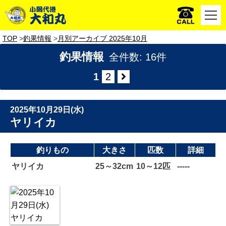
TOP
釣果情報
月別アーカイブ 2025年10月
釣果情報
全件数: 16件
1
2
2025年10月29日(水)
ヤリイカ
釣りもの
大きさ
匹数
詳細
ヤリイカ
25～32cm
10～12匹
-----