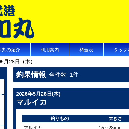
和丸の紹介
利用案内
料金表
タック
05月28日（木）
釣果情報
全件数: 1件
2026年5月28日(木)
マルイカ
釣りもの
大きさ
マルイカ
15～28cm