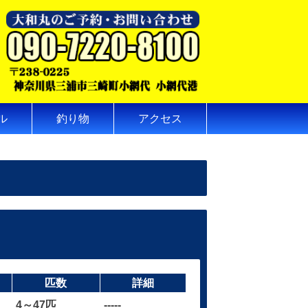
ル
釣り物
アクセス
匹数
詳細
4～47匹
-----